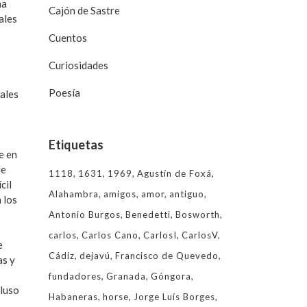
na
Cajón de Sastre
ales
Cuentos
Curiosidades
Poesía
uales
Etiquetas
e en
le
1118
1631
1969
Agustín de Foxá
cil
Alahambra
amigos
amor
antiguo
 los
Antonio Burgos
Benedetti
Bosworth
carlos
Carlos Cano
CarlosI
CarlosV
e
Cádiz
dejavú
Francisco de Quevedo
as y
fundadores
Granada
Góngora
cluso
Habaneras
horse
Jorge Luís Borges