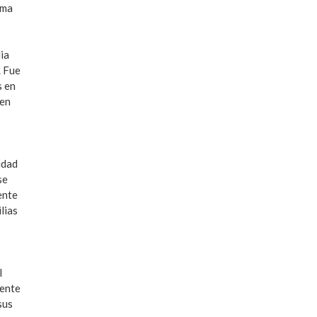
ema
ia
. Fue
s en
ven
idad
se
ente
lias
l
mente
sus