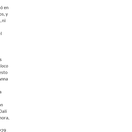
ió en
os, y
 ni
l
s
 loco
esto
 Anna
a
on
Dalí
mora,
929,