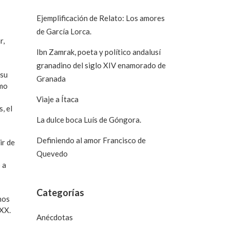
Ejemplificación de Relato: Los amores
de García Lorca.
r,
Ibn Zamrak, poeta y político andalusí
granadino del siglo XIV enamorado de
 su
Granada
smo
Viaje a Ítaca
, el
La dulce boca Luís de Góngora.
Definiendo al amor Francisco de
ir de
Quevedo
 a
Categorías
nos
 XX.
Anécdotas