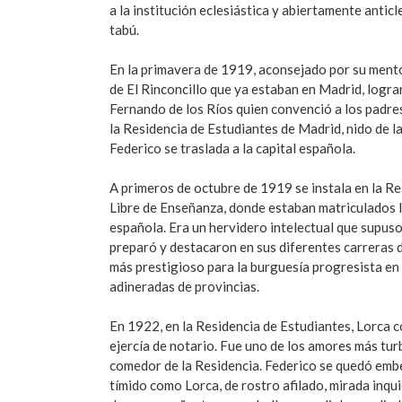
a la institución eclesiástica y abiertamente anti
tabú.
En la primavera de 1919, aconsejado por su mento
de El Rinconcillo que ya estaban en Madrid, logr
Fernando de los Ríos quien convenció a los padres
la Residencia de Estudiantes de Madrid, nido de l
Federico se traslada a la capital española.
A primeros de octubre de 1919 se instala en la Re
Libre de Enseñanza, donde estaban matriculados lo
española. Era un hervidero intelectual que supuso
preparó y destacaron en sus diferentes carreras de
más prestigioso para la burguesía progresista en l
adineradas de provincias.
En 1922, en la Residencia de Estudiantes, Lorca c
ejercía de notario. Fue uno de los amores más tur
comedor de la Residencia. Federico se quedó embe
tímido como Lorca, de rostro afilado, mirada inqui