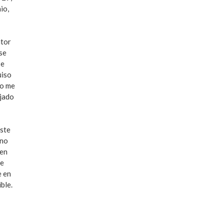
io,
ntor
 se
se
uiso
ro me
ejado
éste
 no
 en
re
e en
ble.