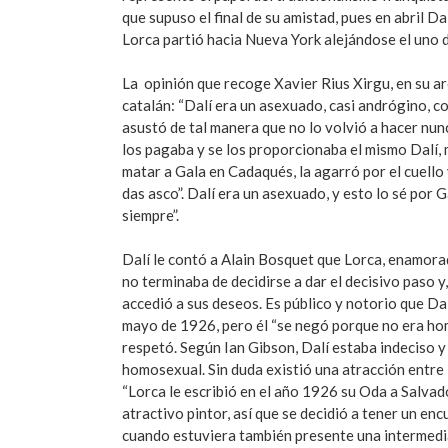
que supuso el final de su amistad, pues en abril D
Lorca partió hacia Nueva York alejándose el uno d
La opinión que recoge Xavier Rius Xirgu, en su ar
catalán: “Dalí era un asexuado, casi andrógino, co
asustó de tal manera que no lo volvió a hacer nun
los pagaba y se los proporcionaba el mismo Dalí, 
matar a Gala en Cadaqués, la agarró por el cuello
das asco”. Dalí era un asexuado, y esto lo sé por
siempre”.
Dalí le contó a Alain Bosquet que Lorca, enamorad
no terminaba de decidirse a dar el decisivo paso 
accedió a sus deseos. Es público y notorio que D
mayo de 1926, pero él “se negó porque no era ho
respetó. Según Ian Gibson, Dalí estaba indeciso 
homosexual. Sin duda existió una atracción entre 
“Lorca le escribió en el año 1926 su Oda a Salvado
atractivo pintor, así que se decidió a tener un e
cuando estuviera también presente una intermediari