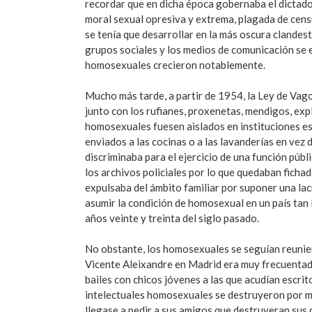
recordar que en dicha época gobernaba el dictad
moral sexual opresiva y extrema, plagada de censu
se tenía que desarrollar en la más oscura clandest
grupos sociales y los medios de comunicación se 
homosexuales crecieron notablemente.
Mucho más tarde, a partir de 1954, la Ley de Vag
junto con los rufianes, proxenetas, mendigos, exp
homosexuales fuesen aislados en instituciones esp
enviados a las cocinas o a las lavanderías en vez d
discriminaba para el ejercicio de una función públi
los archivos policiales por lo que quedaban ficha
expulsaba del ámbito familiar por suponer una lacra
asumir la condición de homosexual en un país tan
años veinte y treinta del siglo pasado.
No obstante, los homosexuales se seguían reunien
Vicente Aleixandre en Madrid era muy frecuentada
bailes con chicos jóvenes a las que acudían escr
intelectuales homosexuales se destruyeron por mie
llegase a pedir a sus amigos que destruyeran su