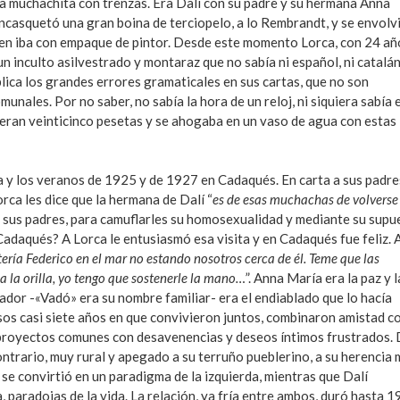
da muchachita con trenzas. Era Dalí con su padre y su hermana Anna
ncasquetó una gran boina de terciopelo, a lo Rembrandt, y se envolv
oven iba con empaque de pintor. Desde este momento Lorca, con 24 añ
un inculto asilvestrado y montaraz que no sabía ni español, ni catalán,
plica los grandes errores gramaticales en sus cartas, que no son
unales. Por no saber, no sabía la hora de un reloj, ni siquiera sabía e
 eran veinticinco pesetas y se ahogaba en un vaso de agua con estas
ta y los veranos de 1925 y de 1927 en Cadaqués. En carta a sus padre
rca les dice que la hermana de Dalí “
es de esas muchachas de volverse
 a sus padres, para camuflarles su homosexualidad y mediante su supu
 Cadaqués? A Lorca le entusiasmó esa visita y en Cadaqués fue feliz.
ría Federico en el mar no estando nosotros cerca de él. Teme que las
a la orilla, yo tengo que sostenerle la mano…
”. Anna María era la paz y l
dor -«Vadó» era su nombre familiar- era el endiablado que lo hacía
sos casi siete años en que convivieron juntos, combinaron amistad c
proyectos comunes con desavenencias y deseos íntimos frustrados. 
trario, muy rural y apegado a su terruño pueblerino, a su herencia 
a se convirtió en un paradigma de la izquierda, mientras que Dalí
, paradojas de la vida. La relación, ya fría entre ambos, duró hasta 1