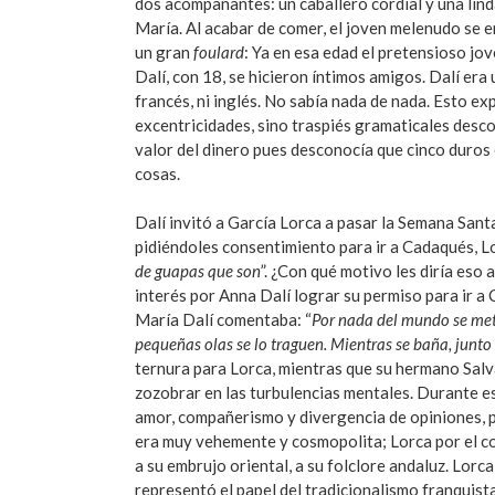
dos acompañantes: un caballero cordial y una lin
María. Al acabar de comer, el joven melenudo se e
un gran
foulard
: Ya en esa edad el pretensioso j
Dalí, con 18, se hicieron íntimos amigos. Dalí era 
francés, ni inglés. No sabía nada de nada. Esto ex
excentricidades, sino traspiés gramaticales descom
valor del dinero pues desconocía que cinco duros
cosas.
Dalí invitó a García Lorca a pasar la Semana San
pidiéndoles consentimiento para ir a Cadaqués, Lo
de guapas que son
”. ¿Con qué motivo les diría eso
interés por Anna Dalí lograr su permiso para ir a
María Dalí comentaba: “
Por nada del mundo se mete
pequeñas olas se lo traguen. Mientras se baña, junto 
ternura para Lorca, mientras que su hermano Salva
zozobrar en las turbulencias mentales. Durante e
amor, compañerismo y divergencia de opiniones, 
era muy vehemente y cosmopolita; Lorca por el con
a su embrujo oriental, a su folclore andaluz. Lorc
representó el papel del tradicionalismo franquista