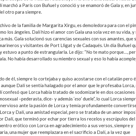
alí marchó a París con Buñuel y conoció y se enamoró de Gala y, en jun
el otro para siempre.
chivo de la familia de Margarita Xirgu, es demoledora para con el pi
mo los ángeles. Dalí hizo el amor con Gala una sola vez en su vida, y
ca más. Gala solucionó sus carencias sexuales con sus amantes, que 
marineros y visitantes de Port Lligat y de Cadaqués. Un día Buñuel q
 y estuvo a punto de estrangularla. Le dijo: “No te mato porque…, pe
 Gala. No había desarrollado su miembro sexual y eso lo había acompl
o de él, siempre lo cortejaba y quiso acostarse con el catalán pero 
y, aunque Dalí se sentía halagado por el amor que le profesaba Lorca,
alí confesó que Lorca había tratado de sodomizarle en dos ocasiones
mosexual –pederasta, dice- y además ‘
eso
’ duele”, lo cual Lorca siemp
y nervioso ante la pasión de Lorca y temía profundamente convertirs
Lorca y Dalí, una amistad especial, pero se trataba de un amor imposi
r Dalí, que terminó por echar por tierra los recelos y escrúpulos del
ncuentro erótico con Lorca en agradecimiento a sus versos, siempre y
a, una mujer que reemplazara en el sacrificio a Dalí, a la vez que