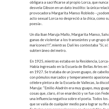
obligara a sacrificarse al propio Lorca, que nunca
desvela Gibson en un dato insólito: la única rela
provocadora Margarita Manso Robledo –¿sodomiza
acto sexual Lorca no despreció a la chica, como su
poesía-.
Un día iban Maruja Mallo, Margarita Manso, Salva
ganas de violentar a los transeúntes y un grupo d
maricones!!!”, mientras Dalí les contestaba “Sí, sí
subterráneo del metro.
En 1925, mientras estaba en la Residencia, Lorca
Había ingresado en la Escuela de Bellas Artes en 
en 1927. Se trataba de un joven guapo, de cabello 
con pómulos marcados y temperamento apasionado
célebre pintora de la Escuela de Vallecas, la dísc
Maruja: “Emilio Aladrén era muy guapo, muy guapo
cosas que, claro, él se enardeció y se fue con Fed
una influencia negativa sobre el poeta. Todos los
que se valía de cualquier medio para lograr su fin