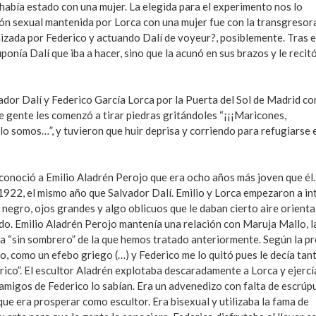
 había estado con una mujer. La elegida para el experimento nos lo
ción sexual mantenida por Lorca con una mujer fue con la transgresor
da por Federico y actuando Dalí de voyeur?, posiblemente. Tras e
ponía Dalí que iba a hacer, sino que la acunó en sus brazos y le recit
dor Dalí y Federico García Lorca por la Puerta del Sol de Madrid co
e gente les comenzó a tirar piedras gritándoles “¡¡¡Maricones,
: lo somos…”, y tuvieron que huir deprisa y corriendo para refugiarse 
 conoció a Emilio Aladrén Perojo que era ocho años más joven que él.
1922, el mismo año que Salvador Dalí. Emilio y Lorca empezaron a in
negro, ojos grandes y algo oblicuos que le daban cierto aire oriental
. Emilio Aladrén Perojo mantenía una relación con Maruja Mallo, l
ola “sin sombrero” de la que hemos tratado anteriormente. Según la p
, como un efebo griego (…) y Federico me lo quitó pues le decía tan
erico”. El escultor Aladrén explotaba descaradamente a Lorca y ejercí
 amigos de Federico lo sabían. Era un advenedizo con falta de escrúp
 que era prosperar como escultor. Era bisexual y utilizaba la fama de