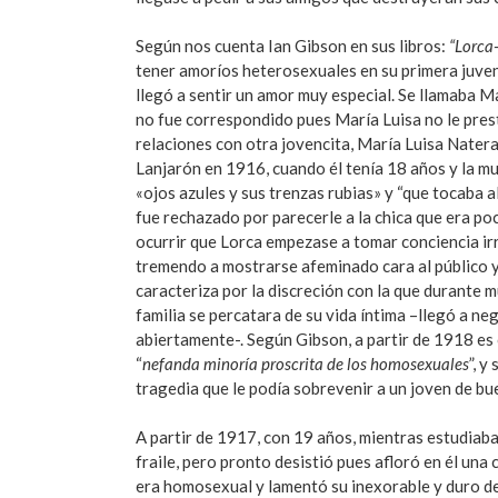
Según nos cuenta Ian Gibson en sus libros:
“Lorca-
tener amoríos heterosexuales en su primera juven
llegó a sentir un amor muy especial. Se llamaba 
no fue correspondido pues María Luisa no le pre
relaciones con otra jovencita, María Luisa Nater
Lanjarón en 1916, cuando él tenía 18 años y la mu
«ojos azules y sus trenzas rubias» y “que tocaba 
fue rechazado por parecerle a la chica que era p
ocurrir que Lorca empezase a tomar conciencia i
tremendo a mostrarse afeminado cara al público y 
caracteriza por la discreción con la que durante
familia se percatara de su vida íntima –llegó a n
abiertamente-. Según Gibson, a partir de 1918 es 
“
nefanda minoría proscrita de los homosexuales
”, y
tragedia que le podía sobrevenir a un joven de bue
A partir de 1917, con 19 años, mientras estudiaba
fraile, pero pronto desistió pues afloró en él una 
era homosexual y lamentó su inexorable y duro de