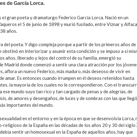
es de García Lorca.
es el gran poeta y dramaturgo Federico García Lorca. Nació en un
queros el 5 de junio de 1898 y murió fusilado, entre Víznar y Alfaca
 38 años.
va del poeta. Y digo compleja porque a partir de los primeros años de
 obstinó en interiorizar y asumir esta condición y se impuso a sí mi
 años, liberado y lejos del control de su familia, emergió su
e Madrid donde comenzó a sentir una clara atracción por los jóvenes
ces, aflora un nuevo Federico, más maduro, más deseoso de vivir en
s de amar. Es entonces cuando irrumpen en él deseos retenidos hasta
ntes, la mayoría de los cuales no le correspondieron. Con el transcurr
a ese mundo suyo tan rico y tan cargado de penas y de alegrías, de
isis, de amores y desengaños, de luces y de sombras con las que llegó
más importantes del mundo.
sexualidad en el entorno y en la época en que se desenvolvía Lorca, 
-religioso de la España en las décadas de los años 20 y 30 del siglo
debía sentir un homosexual en la España de aquellos años, hay que