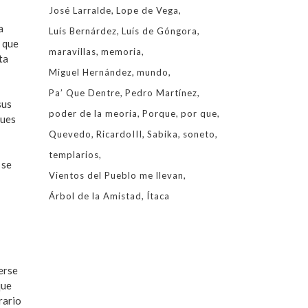
José Larralde
Lope de Vega
a
Luís Bernárdez
Luís de Góngora
a que
maravillas
memoria
ta
Miguel Hernández
mundo
Pa’ Que Dentre
Pedro Martínez
sus
poder de la meoria
Porque
por que
pues
Quevedo
RicardoIII
Sabika
soneto
templarios
 se
Vientos del Pueblo me llevan
Árbol de la Amistad
Ítaca
erse
que
rario