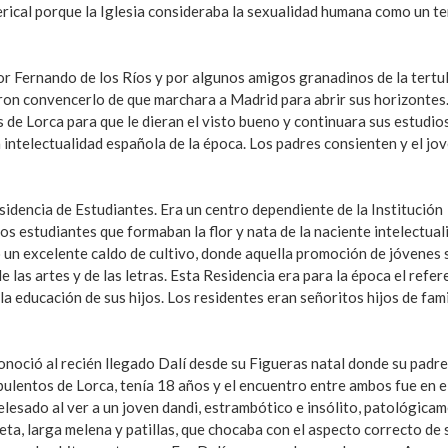
clerical porque la Iglesia consideraba la sexualidad humana como un t
r Fernando de los Ríos y por algunos amigos granadinos de la tertul
aron convencerlo de que marchara a Madrid para abrir sus horizontes
 de Lorca para que le dieran el visto bueno y continuara sus estudio
a intelectualidad española de la época. Los padres consienten y el jo
sidencia de Estudiantes. Era un centro dependiente de la Institución
s estudiantes que formaban la flor y nata de la naciente intelectual
 un excelente caldo de cultivo, donde aquella promoción de jóvenes 
 las artes y de las letras. Esta Residencia era para la época el refer
a educación de sus hijos. Los residentes eran señoritos hijos de fami
onoció al recién llegado Dalí desde su Figueras natal donde su padre
bulentos de Lorca, tenía 18 años y el encuentro entre ambos fue en e
lesado al ver a un joven dandi, estrambótico e insólito, patológica
eta, larga melena y patillas, que chocaba con el aspecto correcto de 