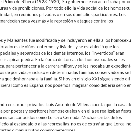
or Primo de Ribera (1923-1930). Su gobierno se caracterizaba por u
ras y de prohibiciones. Por todo ello la vida social de los homosexu
inidad, en reuniones privadas o en sus domicilios particulares. Los
enardecían cada vez más y la represión y ataques contra los
os y Maleantes fue modificada y se incluyeron en ella a los homosex
lotadores de niños, enfermos y lisiados y se estableció que los
eciales y separados de los demás internos, los “invertidos” eran
e ir a picar piedra. En la época de Lorca a los homosexuales se les
ca, para pertenecer a la carrera militar, y se les incoaba un expedient
dos de por vida, e incluso en determinadas familias conservadoras se 
 que deshonraba a la familia. Si hoy en el siglo XXI sigue siendo difí
 liberal como es España, nos podemos imaginar cómo debería serlo en
do en saraos privados. Luis Antonio de Villena cuenta que la casa d
 por poetas y escritores homosexuales y en ella se realizaban fiest
itores tan conocidos como Lorca o Cernuda. Muchas cartas de los
do al escándalo o a las represalias, no es de extrañar que Lorca in
s cartas o manuscritos comprometedores.